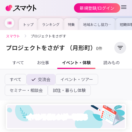
新規登録/ログイン
トップ
ランキング
特集
地域おこし協力隊
短期体
の求人やイベント
り〜数
を集めました！仕
域を知
事内容や募集条件
し移住
スマウト
プロジェクトをさがす
を比較して自分に
期体験
合った地域を見つ
けよう
プロジェクトをさがす
（月形町）
0件
すべて
お仕事
イベント・体験
読みもの
すべて
交流会
イベント・ツアー
セミナー・相談会
試住・暮らし体験
イベントカレンダーを見る