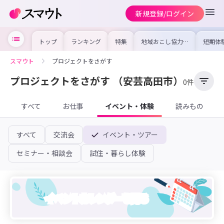
新規登録/ログイン
トップ
ランキング
特集
地域おこし協力隊
短期体
の求人やイベント
り〜数
を集めました！仕
域を知
事内容や募集条件
し移住
スマウト
プロジェクトをさがす
を比較して自分に
期体験
合った地域を見つ
けよう
プロジェクトをさがす
（安芸高田市）
0件
すべて
お仕事
イベント・体験
読みもの
すべて
交流会
イベント・ツアー
セミナー・相談会
試住・暮らし体験
イベントカレンダーを見る