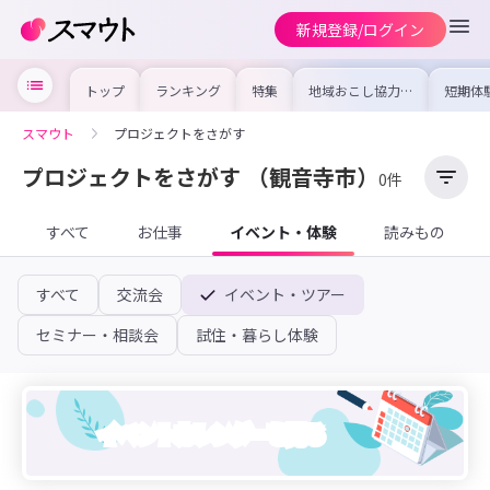
新規登録/ログイン
トップ
ランキング
特集
地域おこし協力隊
短期体
の求人やイベント
り〜数
を集めました！仕
域を知
事内容や募集条件
し移住
スマウト
プロジェクトをさがす
を比較して自分に
期体験
合った地域を見つ
けよう
プロジェクトをさがす
（観音寺市）
0件
すべて
お仕事
イベント・体験
読みもの
すべて
交流会
イベント・ツアー
セミナー・相談会
試住・暮らし体験
イベントカレンダーを見る