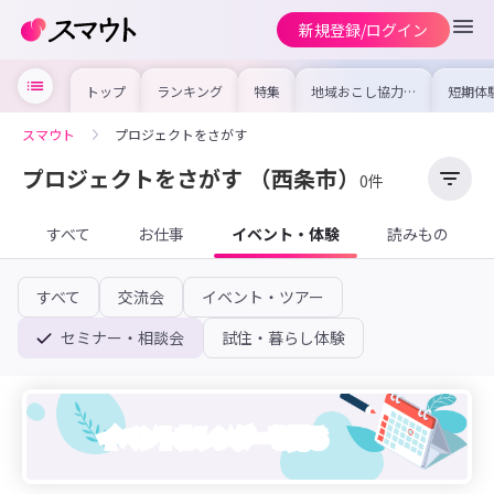
新規登録/ログイン
トップ
ランキング
特集
地域おこし協力隊
短期体
の求人やイベント
り〜数
を集めました！仕
域を知
事内容や募集条件
し移住
スマウト
プロジェクトをさがす
を比較して自分に
期体験
合った地域を見つ
けよう
プロジェクトをさがす
（西条市）
0件
すべて
お仕事
イベント・体験
読みもの
すべて
交流会
イベント・ツアー
セミナー・相談会
試住・暮らし体験
イベントカレンダーを見る