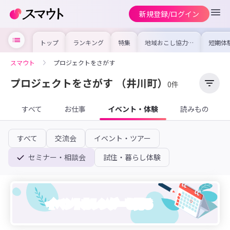
新規登録/ログイン
トップ
ランキング
特集
地域おこし協力隊
短期体
の求人やイベント
り〜数
を集めました！仕
域を知
事内容や募集条件
し移住
スマウト
プロジェクトをさがす
を比較して自分に
期体験
合った地域を見つ
けよう
プロジェクトをさがす
（井川町）
0件
すべて
お仕事
イベント・体験
読みもの
すべて
交流会
イベント・ツアー
セミナー・相談会
試住・暮らし体験
イベントカレンダーを見る