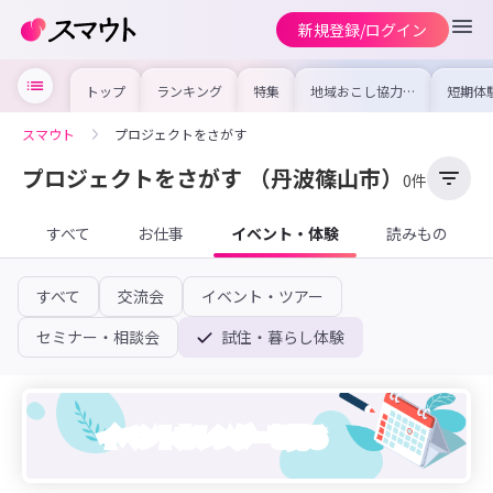
新規登録/ログイン
トップ
ランキング
特集
地域おこし協力隊
短期体
の求人やイベント
り〜数
を集めました！仕
域を知
事内容や募集条件
し移住
スマウト
プロジェクトをさがす
を比較して自分に
期体験
合った地域を見つ
けよう
プロジェクトをさがす
（丹波篠山市）
0件
すべて
お仕事
イベント・体験
読みもの
すべて
交流会
イベント・ツアー
セミナー・相談会
試住・暮らし体験
イベントカレンダーを見る