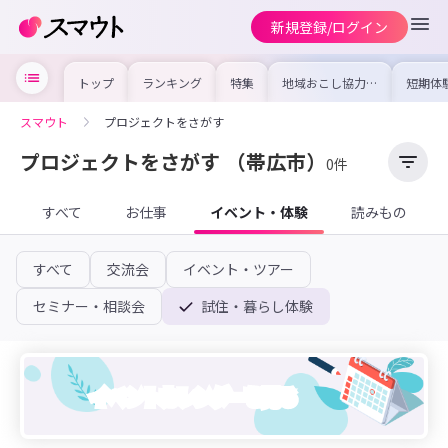
新規登録/ログイン
トップ
ランキング
特集
地域おこし協力隊
短期体
の求人やイベント
り〜数
を集めました！仕
域を知
事内容や募集条件
し移住
スマウト
プロジェクトをさがす
を比較して自分に
期体験
合った地域を見つ
けよう
プロジェクトをさがす
（帯広市）
0件
すべて
お仕事
イベント・体験
読みもの
すべて
交流会
イベント・ツアー
セミナー・相談会
試住・暮らし体験
イベントカレンダーを見る