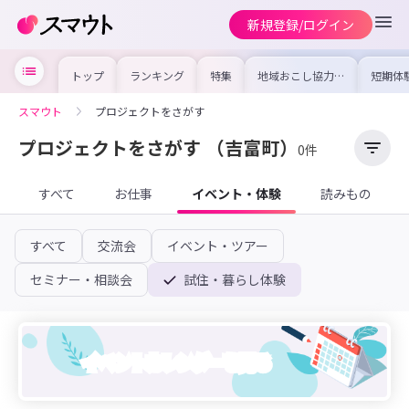
新規登録/ログイン
トップ
ランキング
特集
地域おこし協力隊
短期体
の求人やイベント
り〜数
を集めました！仕
域を知
事内容や募集条件
し移住
スマウト
プロジェクトをさがす
を比較して自分に
期体験
合った地域を見つ
けよう
プロジェクトをさがす
（吉富町）
0件
すべて
お仕事
イベント・体験
読みもの
すべて
交流会
イベント・ツアー
セミナー・相談会
試住・暮らし体験
イベントカレンダーを見る