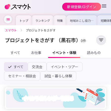
新規登録/ログイン
トップ
ランキング
特集
地域おこし協力隊
短期体
の求人やイベント
り〜数
を集めました！仕
域を知
事内容や募集条件
し移住
スマウト
プロジェクトをさがす
を比較して自分に
期体験
合った地域を見つ
けよう
プロジェクトをさがす
（黒石市）
0件
すべて
お仕事
イベント・体験
読みもの
すべて
交流会
イベント・ツアー
セミナー・相談会
試住・暮らし体験
イベントカレンダーを見る