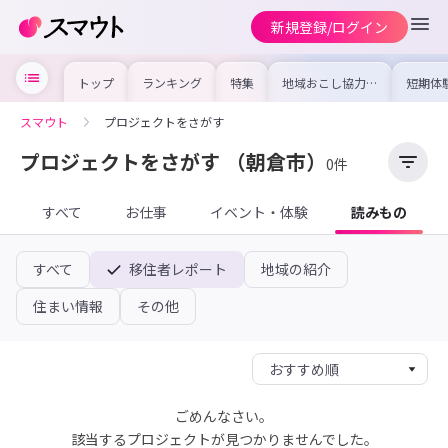
新規登録/ログイン
トップ
ランキング
特集
地域おこし協力隊
短期体
の求人やイベント
り〜数
を集めました！仕
域を知
事内容や募集条件
し移住
スマウト
プロジェクトをさがす
を比較して自分に
期体験
合った地域を見つ
けよう
プロジェクトをさがす
（朝倉市）
0件
すべて
お仕事
イベント・体験
読みもの
すべて
移住者レポート
地域の紹介
住まい情報
その他
ごめんなさい。
該当するプロジェクトが見つかりませんでした。