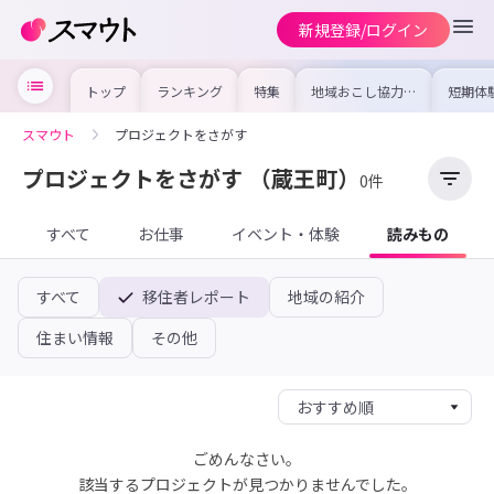
新規登録/ログイン
トップ
ランキング
特集
地域おこし協力隊
短期体
の求人やイベント
り〜数
を集めました！仕
域を知
事内容や募集条件
し移住
スマウト
プロジェクトをさがす
を比較して自分に
期体験
合った地域を見つ
けよう
プロジェクトをさがす
（蔵王町）
0件
すべて
お仕事
イベント・体験
読みもの
すべて
移住者レポート
地域の紹介
住まい情報
その他
ごめんなさい。
該当するプロジェクトが見つかりませんでした。