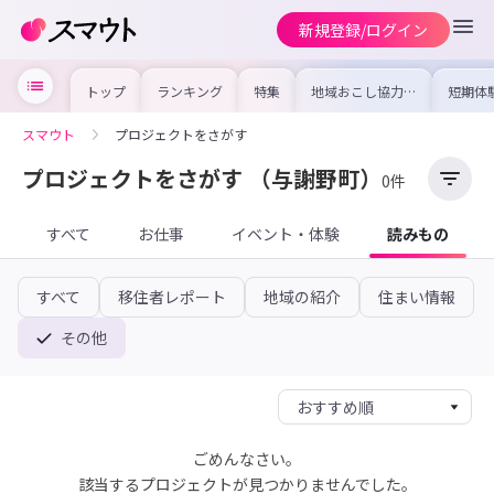
新規登録/ログイン
トップ
ランキング
特集
地域おこし協力隊
短期体
の求人やイベント
り〜数
を集めました！仕
域を知
事内容や募集条件
し移住
スマウト
プロジェクトをさがす
を比較して自分に
期体験
合った地域を見つ
けよう
プロジェクトをさがす
（与謝野町）
0件
すべて
お仕事
イベント・体験
読みもの
すべて
移住者レポート
地域の紹介
住まい情報
その他
ごめんなさい。
該当するプロジェクトが見つかりませんでした。