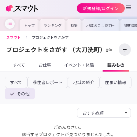
新規登録/ログイン
トップ
ランキング
特集
地域おこし協力隊
短期体
の求人やイベント
り〜数
を集めました！仕
域を知
事内容や募集条件
し移住
スマウト
プロジェクトをさがす
を比較して自分に
期体験
合った地域を見つ
けよう
プロジェクトをさがす
（大刀洗町）
0件
すべて
お仕事
イベント・体験
読みもの
すべて
移住者レポート
地域の紹介
住まい情報
その他
ごめんなさい。
該当するプロジェクトが見つかりませんでした。