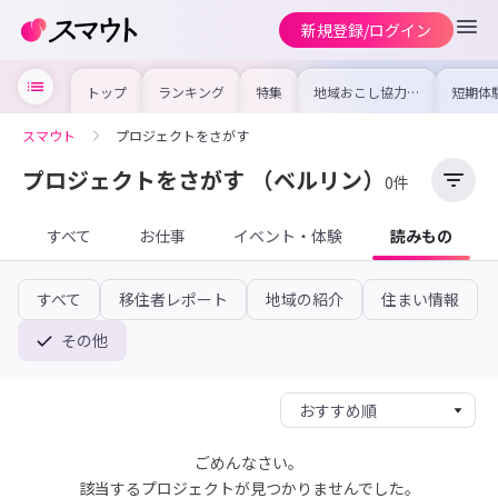
新規登録/ログイン
トップ
ランキング
特集
地域おこし協力隊
短期体
の求人やイベント
り〜数
を集めました！仕
域を知
事内容や募集条件
し移住
スマウト
プロジェクトをさがす
を比較して自分に
期体験
合った地域を見つ
けよう
プロジェクトをさがす
（ベルリン）
0件
すべて
お仕事
イベント・体験
読みもの
すべて
移住者レポート
地域の紹介
住まい情報
その他
ごめんなさい。
該当するプロジェクトが見つかりませんでした。