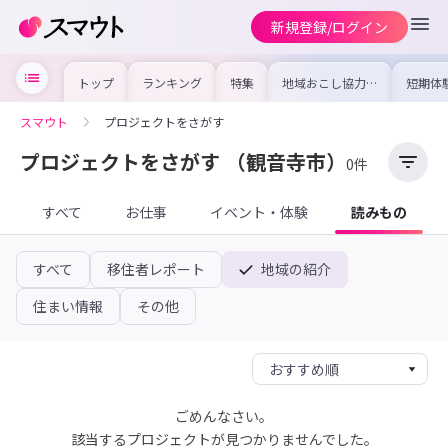
新規登録/ログイン
トップ
ランキング
特集
地域おこし協力隊
短期体
の求人やイベント
り〜数
を集めました！仕
域を知
事内容や募集条件
し移住
スマウト
プロジェクトをさがす
を比較して自分に
期体験
合った地域を見つ
けよう
プロジェクトをさがす
（観音寺市）
0件
すべて
お仕事
イベント・体験
読みもの
すべて
移住者レポート
地域の紹介
住まい情報
その他
ごめんなさい。
該当するプロジェクトが見つかりませんでした。