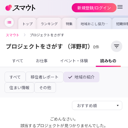
新規登録/ログイン
トップ
ランキング
特集
地域おこし協力隊
短期体
の求人やイベント
り〜数
を集めました！仕
域を知
事内容や募集条件
し移住
スマウト
プロジェクトをさがす
を比較して自分に
期体験
合った地域を見つ
けよう
プロジェクトをさがす
（洋野町）
0件
すべて
お仕事
イベント・体験
読みもの
すべて
移住者レポート
地域の紹介
住まい情報
その他
ごめんなさい。
該当するプロジェクトが見つかりませんでした。