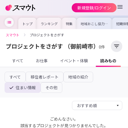
新規登録/ログイン
トップ
ランキング
特集
地域おこし協力隊
短期体
の求人やイベント
り〜数
を集めました！仕
域を知
事内容や募集条件
し移住
スマウト
プロジェクトをさがす
を比較して自分に
期体験
合った地域を見つ
けよう
プロジェクトをさがす
（御前崎市）
0件
すべて
お仕事
イベント・体験
読みもの
すべて
移住者レポート
地域の紹介
住まい情報
その他
ごめんなさい。
該当するプロジェクトが見つかりませんでした。