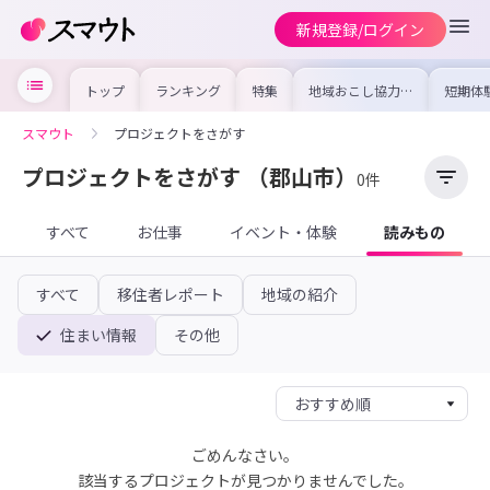
新規登録/ログイン
トップ
ランキング
特集
地域おこし協力隊
短期体
の求人やイベント
り〜数
を集めました！仕
域を知
事内容や募集条件
し移住
スマウト
プロジェクトをさがす
を比較して自分に
期体験
合った地域を見つ
けよう
プロジェクトをさがす
（郡山市）
0件
すべて
お仕事
イベント・体験
読みもの
すべて
移住者レポート
地域の紹介
住まい情報
その他
ごめんなさい。
該当するプロジェクトが見つかりませんでした。