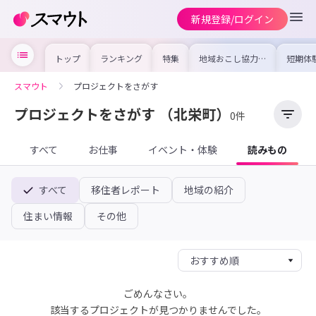
新規登録/ログイン
トップ
ランキング
特集
地域おこし協力隊
短期体
の求人やイベント
り〜数
を集めました！仕
域を知
事内容や募集条件
し移住
スマウト
プロジェクトをさがす
を比較して自分に
期体験
合った地域を見つ
けよう
プロジェクトをさがす
（北栄町）
0件
すべて
お仕事
イベント・体験
読みもの
すべて
移住者レポート
地域の紹介
住まい情報
その他
ごめんなさい。
該当するプロジェクトが見つかりませんでした。