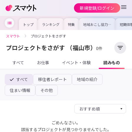
新規登録/ログイン
トップ
ランキング
特集
地域おこし協力隊
短期体
の求人やイベント
り〜数
を集めました！仕
域を知
事内容や募集条件
し移住
スマウト
プロジェクトをさがす
を比較して自分に
期体験
合った地域を見つ
けよう
プロジェクトをさがす
（福山市）
0件
すべて
お仕事
イベント・体験
読みもの
すべて
移住者レポート
地域の紹介
住まい情報
その他
ごめんなさい。
該当するプロジェクトが見つかりませんでした。