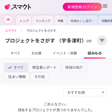
新規登録/ログイン
トップ
ランキング
特集
地域おこし協力隊
短期体
の求人やイベント
り〜数
を集めました！仕
域を知
事内容や募集条件
し移住
スマウト
プロジェクトをさがす
を比較して自分に
期体験
合った地域を見つ
けよう
プロジェクトをさがす
（宇多津町）
0件
すべて
お仕事
イベント・体験
読みもの
すべて
移住者レポート
地域の紹介
住まい情報
その他
ごめんなさい。
該当するプロジェクトが見つかりませんでした。