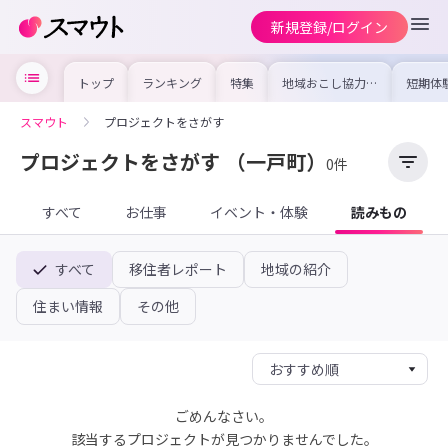
新規登録/ログイン
トップ
ランキング
特集
地域おこし協力隊
短期体
の求人やイベント
り〜数
を集めました！仕
域を知
事内容や募集条件
し移住
スマウト
プロジェクトをさがす
を比較して自分に
期体験
合った地域を見つ
けよう
プロジェクトをさがす
（一戸町）
0件
すべて
お仕事
イベント・体験
読みもの
すべて
移住者レポート
地域の紹介
住まい情報
その他
ごめんなさい。
該当するプロジェクトが見つかりませんでした。