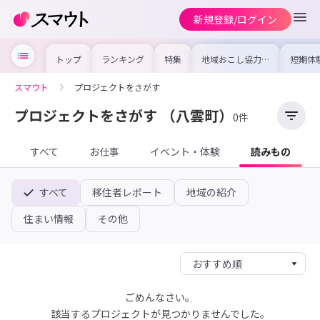
新規登録/ログイン
トップ
ランキング
特集
地域おこし協力隊
短期体
の求人やイベント
り〜数
を集めました！仕
域を知
事内容や募集条件
し移住
スマウト
プロジェクトをさがす
を比較して自分に
期体験
合った地域を見つ
けよう
プロジェクトをさがす
（八雲町）
0件
すべて
お仕事
イベント・体験
読みもの
すべて
移住者レポート
地域の紹介
住まい情報
その他
ごめんなさい。
該当するプロジェクトが見つかりませんでした。