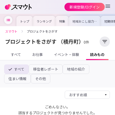
新規登録/ログイン
トップ
ランキング
特集
地域おこし協力隊
短期体
の求人やイベント
り〜数
を集めました！仕
域を知
事内容や募集条件
し移住
スマウト
プロジェクトをさがす
を比較して自分に
期体験
合った地域を見つ
けよう
プロジェクトをさがす
（積丹町）
0件
すべて
お仕事
イベント・体験
読みもの
すべて
移住者レポート
地域の紹介
住まい情報
その他
ごめんなさい。
該当するプロジェクトが見つかりませんでした。