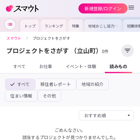
新規登録/ログイン
トップ
ランキング
特集
地域おこし協力隊
短期体
の求人やイベント
り〜数
を集めました！仕
域を知
事内容や募集条件
し移住
スマウト
プロジェクトをさがす
を比較して自分に
期体験
合った地域を見つ
けよう
プロジェクトをさがす
（立山町）
0件
すべて
お仕事
イベント・体験
読みもの
すべて
移住者レポート
地域の紹介
住まい情報
その他
ごめんなさい。
該当するプロジェクトが見つかりませんでした。