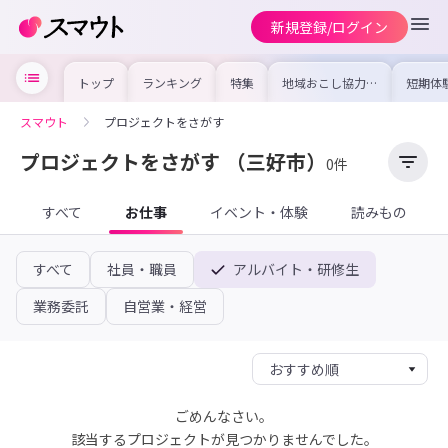
新規登録/ログイン
トップ
ランキング
特集
地域おこし協力隊
短期体
の求人やイベント
り〜数
を集めました！仕
域を知
事内容や募集条件
し移住
スマウト
プロジェクトをさがす
を比較して自分に
期体験
合った地域を見つ
けよう
プロジェクトをさがす
（三好市）
0件
すべて
お仕事
イベント・体験
読みもの
すべて
社員・職員
アルバイト・研修生
業務委託
自営業・経営
ごめんなさい。
該当するプロジェクトが見つかりませんでした。