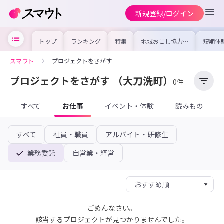
新規登録/ログイン
トップ
ランキング
特集
地域おこし協力隊
短期体
の求人やイベント
り〜数
を集めました！仕
域を知
事内容や募集条件
し移住
スマウト
プロジェクトをさがす
を比較して自分に
期体験
合った地域を見つ
けよう
プロジェクトをさがす
（大刀洗町）
0件
すべて
お仕事
イベント・体験
読みもの
すべて
社員・職員
アルバイト・研修生
業務委託
自営業・経営
ごめんなさい。
該当するプロジェクトが見つかりませんでした。