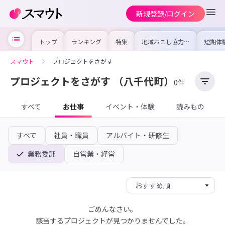
新規登録/ログイン
トップ
ランキング
特集
地域おこし協力隊
短期体
の求人やイベント
り〜数
を集めました！仕
域を知
事内容や募集条件
し移住
スマウト
プロジェクトをさがす
を比較して自分に
期体験
合った地域を見つ
けよう
プロジェクトをさがす
（八千代町）
0件
すべて
お仕事
イベント・体験
読みもの
すべて
社員・職員
アルバイト・研修生
業務委託
自営業・経営
ごめんなさい。
該当するプロジェクトが見つかりませんでした。