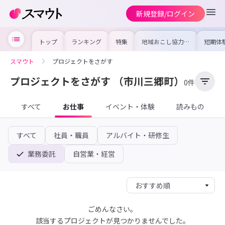
新規登録/ログイン
トップ
ランキング
特集
地域おこし協力隊
短期体
の求人やイベント
り〜数
を集めました！仕
域を知
事内容や募集条件
し移住
スマウト
プロジェクトをさがす
を比較して自分に
期体験
合った地域を見つ
けよう
プロジェクトをさがす
（市川三郷町）
0件
すべて
お仕事
イベント・体験
読みもの
すべて
社員・職員
アルバイト・研修生
業務委託
自営業・経営
ごめんなさい。
該当するプロジェクトが見つかりませんでした。