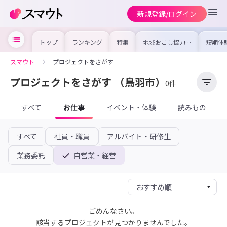
新規登録/ログイン
トップ
ランキング
特集
地域おこし協力隊
短期体
の求人やイベント
り〜数
を集めました！仕
域を知
事内容や募集条件
し移住
スマウト
プロジェクトをさがす
を比較して自分に
期体験
合った地域を見つ
けよう
プロジェクトをさがす
（鳥羽市）
0件
すべて
お仕事
イベント・体験
読みもの
すべて
社員・職員
アルバイト・研修生
業務委託
自営業・経営
ごめんなさい。
該当するプロジェクトが見つかりませんでした。