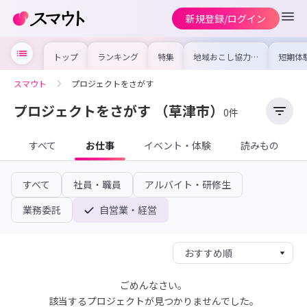
新規登録/ログイン
トップ
ランキング
特集
地域おこし協力隊
短期体
の求人やイベント
り〜数
を集めました！仕
域を知
事内容や募集条件
し移住
スマウト
プロジェクトをさがす
を比較して自分に
期体験
合った地域を見つ
けよう
プロジェクトをさがす
（草津市）
0件
すべて
お仕事
イベント・体験
読みもの
すべて
社員・職員
アルバイト・研修生
業務委託
自営業・経営
ごめんなさい。
該当するプロジェクトが見つかりませんでした。