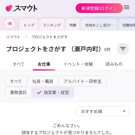
新規登録/ログイン
トップ
ランキング
特集
地域おこし協力隊
短期体
の求人やイベント
り〜数
を集めました！仕
域を知
事内容や募集条件
し移住
スマウト
プロジェクトをさがす
を比較して自分に
期体験
合った地域を見つ
けよう
プロジェクトをさがす
（瀬戸内町）
0件
すべて
お仕事
イベント・体験
読みもの
すべて
社員・職員
アルバイト・研修生
業務委託
自営業・経営
ごめんなさい。
該当するプロジェクトが見つかりませんでした。