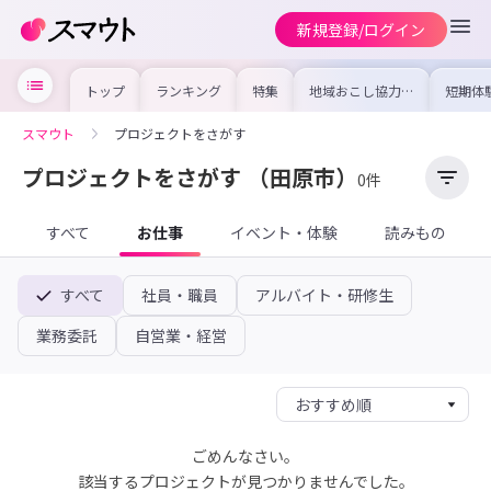
新規登録/ログイン
トップ
ランキング
特集
地域おこし協力隊
短期体
の求人やイベント
り〜数
を集めました！仕
域を知
事内容や募集条件
し移住
スマウト
プロジェクトをさがす
を比較して自分に
期体験
合った地域を見つ
けよう
プロジェクトをさがす
（田原市）
0件
すべて
お仕事
イベント・体験
読みもの
すべて
社員・職員
アルバイト・研修生
業務委託
自営業・経営
ごめんなさい。
該当するプロジェクトが見つかりませんでした。