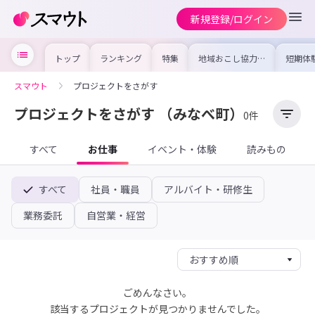
新規登録/ログイン
トップ
ランキング
特集
地域おこし協力隊
短期体
の求人やイベント
り〜数
を集めました！仕
域を知
事内容や募集条件
し移住
スマウト
プロジェクトをさがす
を比較して自分に
期体験
合った地域を見つ
けよう
プロジェクトをさがす
（みなべ町）
0件
すべて
お仕事
イベント・体験
読みもの
すべて
社員・職員
アルバイト・研修生
業務委託
自営業・経営
ごめんなさい。
該当するプロジェクトが見つかりませんでした。