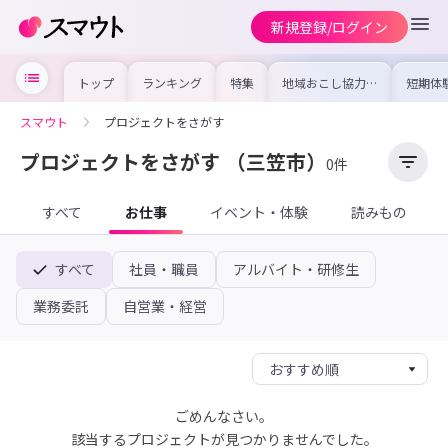
新規登録/ログイン
トップ
ランキング
特集
地域おこし協力隊
短期体
の求人やイベント
り〜数
を集めました！仕
域を知
事内容や募集条件
し移住
スマウト
プロジェクトをさがす
を比較して自分に
期体験
合った地域を見つ
けよう
プロジェクトをさがす
（三笠市）
0件
すべて
お仕事
イベント・体験
読みもの
すべて
社員・職員
アルバイト・研修生
業務委託
自営業・経営
ごめんなさい。
該当するプロジェクトが見つかりませんでした。