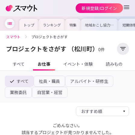
新規登録/ログイン
トップ
ランキング
特集
地域おこし協力隊
短期体
の求人やイベント
り〜数
を集めました！仕
域を知
事内容や募集条件
し移住
スマウト
プロジェクトをさがす
を比較して自分に
期体験
合った地域を見つ
けよう
プロジェクトをさがす
（松川町）
0件
すべて
お仕事
イベント・体験
読みもの
すべて
社員・職員
アルバイト・研修生
業務委託
自営業・経営
ごめんなさい。
該当するプロジェクトが見つかりませんでした。