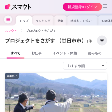
新規登録/ログイン
トップ
ランキング
特集
地域おこし協力隊
短期体
の求人やイベント
り〜数
を集めました！仕
域を知
事内容や募集条件
し移住
スマウト
プロジェクトをさがす
を比較して自分に
期体験
合った地域を見つ
けよう
プロジェクトをさがす
（廿日市市）
1件
すべて
お仕事
イベント・体験
読みもの
募集終了