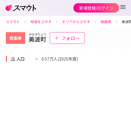
新規登録/ログイン
スマウト
地域をさがす
エリアからさがす
徳島県
美波
みなみちょう
フォロー
美波町
徳島県
人口
0.57万人(2025年度)