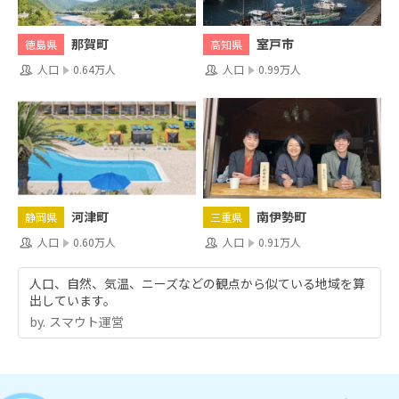
那賀町
室戸市
徳島県
高知県
人口
0.64万人
人口
0.99万人
河津町
南伊勢町
静岡県
三重県
人口
0.60万人
人口
0.91万人
人口、自然、気温、ニーズなどの観点から似ている地域を算
出しています。
by.︎ スマウト運営