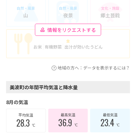
自然・風景
自然・風景
文化・施設
山
夜景
郷土芸能
情報をリクエストする
食
お米
有機野菜
出汁が効いたうどん
地域の方へ：データを表示するには？
美波町の年間平均気温と降水量
8月の気温
最高気温
最低気温
平均気温
36.9
23.4
28.3
℃
℃
℃