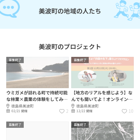
美波町の地域の人たち
美波町のプロジェクト
募集終了
募集終了
ウミガメが訪れる町で持続可能
【地方のリアルを感じよう】な
な林業×農業の体験をしてみま
んでも聞いてよ！オンライン移
せんか？
住体験トークセッション！【ト
徳島県美波町
徳島県美波町
2
10
02/21 開催
12/22 開催
リセツサロン】
募集終了
募集終了