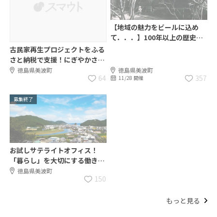
【地域の魅力をビールに込め
て．．．】100年以上の歴史あ
る廻船問屋の地ビール醸造起業
古民家再生プロジェクトをふる
事業者（委託型地域おこし協力
さと納税で支援！にぎやかさに
隊）を募集！
一役買ってください
徳島県美波町
徳島県美波町
64
357
11/28 開催
募集終了
お試しサテライトオフィス！
「暮らし」を大切にする働き方
始めませんか
徳島県美波町
150
もっと見る