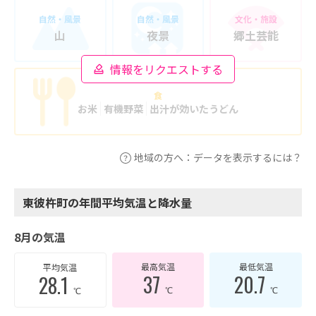
自然・風景
自然・風景
文化・施設
山
夜景
郷土芸能
情報をリクエストする
食
お米
有機野菜
出汁が効いたうどん
地域の方へ：データを表示するには？
東彼杵町の年間平均気温と降水量
8月の気温
最高気温
最低気温
平均気温
37
20.7
28.1
℃
℃
℃