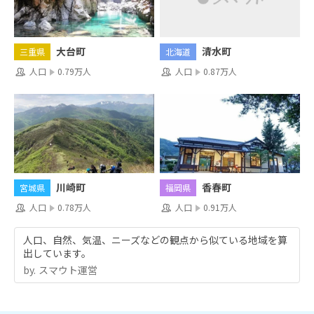
清水町
大台町
北海道
三重県
人口
0.87万人
人口
0.79万人
川崎町
香春町
宮城県
福岡県
人口
0.78万人
人口
0.91万人
人口、自然、気温、ニーズなどの観点から似ている地域を算
出しています。
by.︎ スマウト運営