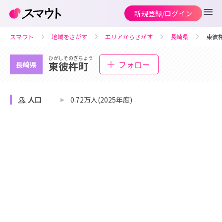
新規登録/ログイン
スマウト
地域をさがす
エリアからさがす
長崎県
東彼
ひがしそのぎちょう
フォロー
東彼杵町
長崎県
人口
0.72万人(2025年度)