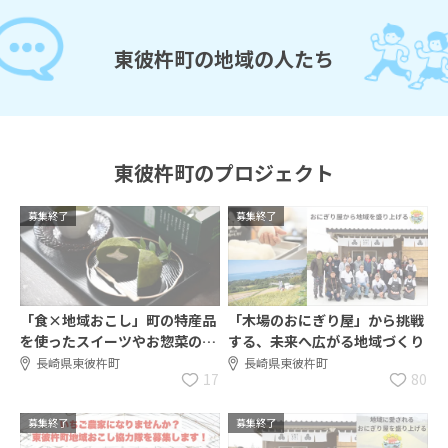
東彼杵町の地域の人たち
東彼杵町のプロジェクト
募集終了
募集終了
「食×地域おこし」町の特産品
「木場のおにぎり屋」から挑戦
を使ったスイーツやお惣菜の開
する、未来へ広がる地域づくり
発に挑戦【地域おこし協力隊 募
長崎県東彼杵町
長崎県東彼杵町
17
80
集】
募集終了
募集終了