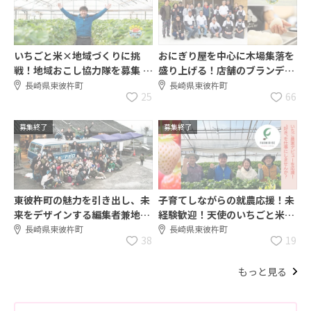
いちごと米×地域づくりに挑
おにぎり屋を中心に木場集落を
戦！地域おこし協力隊を募集 ～
盛り上げる！店舗のブランディ
東彼杵町で農×観光×情報発信
ングとイベント企画へ挑戦！
長崎県東彼杵町
長崎県東彼杵町
25
66
に挑む
募集終了
募集終了
東彼杵町の魅力を引き出し、未
子育てしながらの就農応援！未
来をデザインする編集者兼地域
経験歓迎！天使のいちごと米の
プロジェクトコーディネーター
栽培農家になり東彼杵町を盛り
長崎県東彼杵町
長崎県東彼杵町
38
19
募集！
上げる
もっと見る