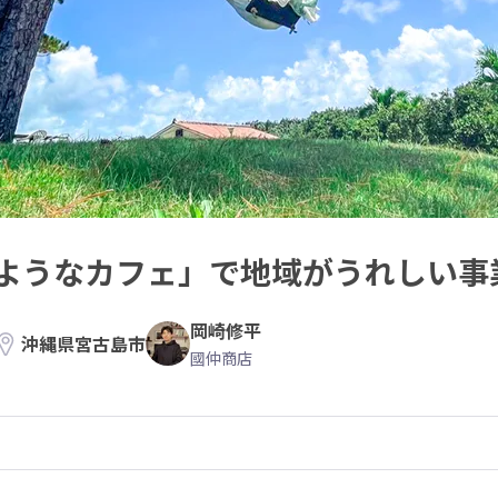
ようなカフェ」で地域がうれしい事
岡崎修平
沖縄県宮古島市
國仲商店