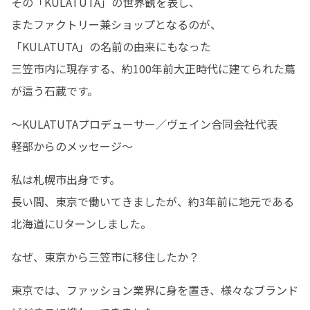
その「KULATUTA」の世界観を表し、

またファクトリー兼ショップとなるのが、
「KULATUTA」の名前の由来にもなった

三笠市内に現存する、約100年前大正時代に建てられた蔦
が這う石蔵です。
～KULATUTAプロデューサー／ヴェイン合同会社代表　
軽部からのメッセージ～
私は札幌市出身です。

長い間、東京で働いてきましたが、約3年前に地元である
北海道にUターンしました。
なぜ、東京から三笠市に移住したか？
東京では、ファッション業界に身を置き、様々なブランド