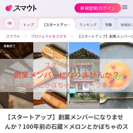
新規登録/ログイン
トップ
【スタートアッ
ランキング
特集
地域お
プ】創業メンバー
の求人
になりませんか？
を集め
100年前の石蔵×
事内容
スマウト
プロジェクトをさがす
【スタートアップ】創業メンバー
メロンとかぼちゃ
を比較
のスイーツブラン
合った
ドを立ち上げま
けよう
募集終了
す。
【スタートアップ】創業メンバーになりませ
んか？100年前の石蔵×メロンとかぼちゃのス