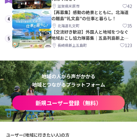
42
滋賀県米原市
【再募集】感動の絶景とともに。北海道
の離島"礼文島"の仕事と暮らし！
4
35
北海道礼文町
【交流好き歓迎】外国人と地域をつなぐ
地域おこし協力隊募集｜五島列島新上五
5
島町
123
長崎県新上五島町
地域の人から声がかかる
地域とつながるプラットフォーム
新規ユーザー登録（無料）
ユーザー(地域に行きたい人)の方