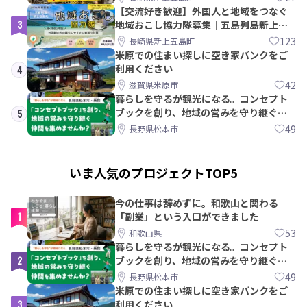
【交流好き歓迎】外国人と地域をつなぐ
3
地域おこし協力隊募集｜五島列島新上五
島町
123
長崎県新上五島町
米原での住まい探しに空き家バンクをご
利用ください
4
42
滋賀県米原市
暮らしを守るが観光になる。コンセプト
ブックを創り、地域の営みを守り継ぐ仲
5
間を集めませんか？
49
長野県松本市
いま人気のプロジェクトTOP5
今の仕事は辞めずに。和歌山と関わる
1
「副業」という入口ができました
53
和歌山県
暮らしを守るが観光になる。コンセプト
2
ブックを創り、地域の営みを守り継ぐ仲
間を集めませんか？
49
長野県松本市
米原での住まい探しに空き家バンクをご
3
利用ください