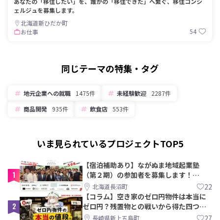
あなたの「移住したい」を、誰かの「移住できた」へ繋ぐ、移住コンシ
ェルジュを募集します。
北海道新ひだか町
54
お仕事
同じテーマの特集・タグ
地元企業への就職
1475件
未経験歓迎
2287件
商品開発
935件
飲食店
553件
いま見られているプロジェクトTOP5
【宿泊補助あり】ながぬま地域起業塾
1
（第２期）の参加者を募集します！
【8/21〆】
22
北海道長沼町
【コラム】空き家のゼロ円物件は本当に
2
ゼロ円？残置物との戦いから得た四つの
教訓｜新上五島町
27
長崎県新上五島町