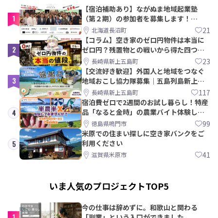
【宿泊補助あり】ながぬま地域起業塾
1
（第２期）の参加者を募集します！
【8/21〆】
21
北海道長沼町
【コラム】空き家のゼロ円物件は本当に
2
ゼロ円？残置物との戦いから得た四つの
教訓｜新上五島町
23
長崎県新上五島町
【交流好き歓迎】外国人と地域をつなぐ
3
地域おこし協力隊募集｜五島列島新上五
島町
117
長崎県新上五島町
宿泊費ゼロで2週間のお試し暮らし！特産
品「なると金時」の農業バイト体験して
4
みませんか？
99
徳島県鳴門市
米原での住まい探しに空き家バンクをご
利用ください
5
41
滋賀県米原市
いま人気のプロジェクトTOP5
今の仕事は辞めずに。和歌山と関わる
1
「副業」という入口ができました