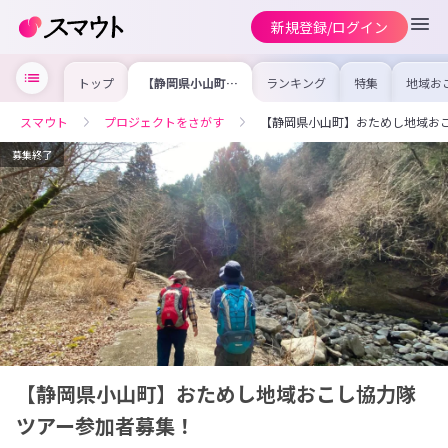
新規登録/ログイン
トップ
【静岡県小山町】
ランキング
特集
地域お
おためし地域おこ
の求人
し協力隊ツアー参
を集め
加者募集！
事内容
スマウト
プロジェクトをさがす
【静岡県小山町】おためし地域お
を比較
合った
けよう
募集終了
【静岡県小山町】おためし地域おこし協力隊
ツアー参加者募集！