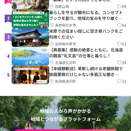
49
和歌山県
暮らしを守るが観光になる。コンセプト
2
ブックを創り、地域の営みを守り継ぐ仲
間を集めませんか？
44
長野県松本市
米原での住まい探しに空き家バンクをご
3
利用ください
41
滋賀県米原市
【再募集】感動の絶景とともに。北海道
の離島"礼文島"の仕事と暮らし！
4
34
北海道礼文町
【未経験歓迎】革新し続ける老舗旅館で
旅館業務だけじゃない多能工な働き
5
方。 株式会社いせん
31
新潟県湯沢町
地域の人から声がかかる
地域とつながるプラットフォーム