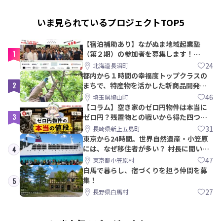
いま見られているプロジェクトTOP5
【宿泊補助あり】ながぬま地域起業塾
1
（第２期）の参加者を募集します！
【8/21〆】
24
北海道長沼町
都内から１時間の幸福度トップクラスの
2
まちで、特産物を活かした新商品開発＆
PRメンバー募集！
46
埼玉県鳩山町
【コラム】空き家のゼロ円物件は本当に
3
ゼロ円？残置物との戦いから得た四つの
教訓｜新上五島町
31
長崎県新上五島町
東京から24時間。世界自然遺産・小笠原
には、なぜ移住者が多い？ 村長に聞いて
4
みた
47
東京都小笠原村
白馬で暮らし、宿づくりを担う仲間を募
集！
5
27
長野県白馬村