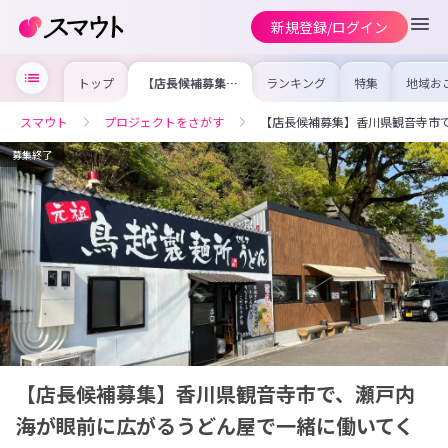
新規登録/ログイン
トップ
【店長候補募集】
ランキング
特集
地域お
香川県観音寺市
の求人
で、瀬戸内海が眼
を集め
前に広がるうどん
事内容
スマウト
プロジェクトをさがす
【店長候補募集】香川県観音寺市
屋で一緒に働いて
を比較
くれる方を募集し
合った
ます!
けよう
募集終了
【店長候補募集】香川県観音寺市で、瀬戸内
海が眼前に広がるうどん屋で一緒に働いてく