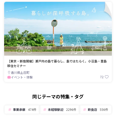
【東京・新宿開催】瀬戸内の島で暮らし、島ではたらく。小豆島・豊島
移住セミナー
香川県土庄町
72
イベント・体験
同じテーマの特集・タグ
事業承継
474件
未経験歓迎
2296件
飲食店
556件