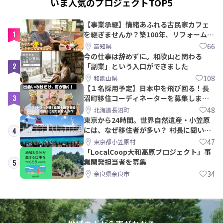
いま人気のプロジェクトTOP5
【事業承継】情緒あふれる古民家カフェ
1
を継ぎませんか？築100年、リフォームか
ら約10年！
66
高知県
今の仕事は辞めずに。和歌山と関わる
2
「副業」という入口ができました
108
和歌山県
【１名採用予定】日本中を飛び回る！長
3
沼町移住コーディネーターを募集しま
す！
48
北海道長沼町
東京から24時間。世界自然遺産・小笠原
には、なぜ移住者が多い？ 村長に聞いて
4
みた
47
東京都小笠原村
「LocalCoop大和高原プロジェクト」事
業開発担当者を募集
5
34
奈良県奈良市