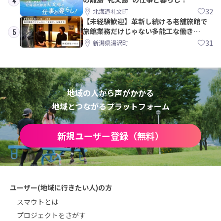
4
32
北海道礼文町
【未経験歓迎】革新し続ける老舗旅館で
旅館業務だけじゃない多能工な働き
5
方。 株式会社いせん
31
新潟県湯沢町
地域の人から声がかかる
地域とつながるプラットフォーム
新規ユーザー登録（無料）
ユーザー(地域に行きたい人)の方
スマウトとは
プロジェクトをさがす