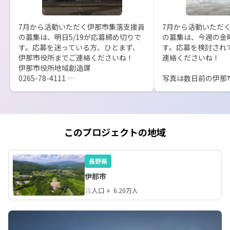
7月から活動いただく伊那市集落支援員
7月から活動いただ
の募集は、明日5/19が応募締め切りで
の募集は、今週の金曜
す。応募を迷っている方、ひとまず、
す。応募を検討され
伊那市役所までご連絡くださいね！

連絡くださいね！

伊那市役所地域創造課

0265-78-4111 

写真は数日前の伊那市
jkz@inacity.jp

水をはって田植えを
に中央アルプスがう
今日の伊那市は30度近くまで気温が上
んな風景を日々の生
がっています。でも夕方には涼しい風
とができるのも、伊那
が吹きます。田んぼの周りではカエル
ぜひ、伊那市へ来て
このプロジェクトの地域
の大合唱。のどかな毎日です。
長野県
伊那市
人口
6.20万人