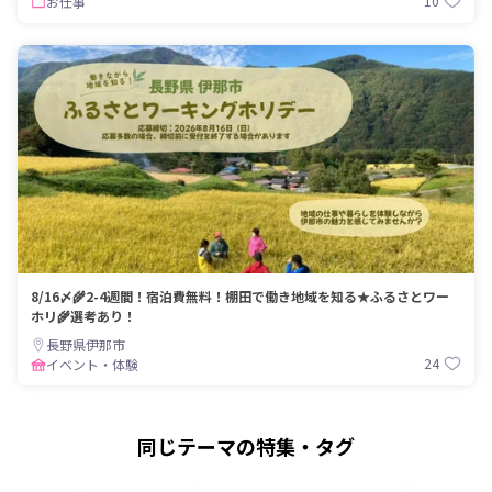
10
お仕事
8/16〆🌾2-4週間！宿泊費無料！棚田で働き地域を知る★ふるさとワー
ホリ🌾選考あり！
長野県伊那市
24
イベント・体験
同じテーマの特集・タグ