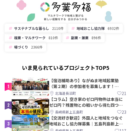
サステナブルな暮らし
2110件
地域おこし協力隊
6932件
複業・マルチワーク
810件
副業・兼業
896件
場づくり
2366件
いま見られているプロジェクトTOP5
【宿泊補助あり】ながぬま地域起業塾
1
（第２期）の参加者を募集します！
【8/21〆】
21
北海道長沼町
【コラム】空き家のゼロ円物件は本当に
2
ゼロ円？残置物との戦いから得た四つの
教訓｜新上五島町
23
長崎県新上五島町
【交流好き歓迎】外国人と地域をつなぐ
3
地域おこし協力隊募集｜五島列島新上五
島町
117
長崎県新上五島町