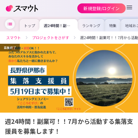
新規登録/ログイン
トップ
週24時間！副業
ランキング
特集
地域お
可！！7月から活
の求人
動する集落支援員
を集め
を募集します！
事内容
スマウト
プロジェクトをさがす
週24時間！副業可！！7月から活
を比較
合った
けよう
募集終了
週24時間！副業可！！7月から活動する集落支
援員を募集します！