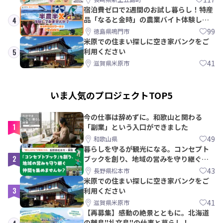
宿泊費ゼロで2週間のお試し暮らし！特産
品「なると金時」の農業バイト体験して
4
みませんか？
99
徳島県鳴門市
米原での住まい探しに空き家バンクをご
利用ください
5
41
滋賀県米原市
いま人気のプロジェクトTOP5
今の仕事は辞めずに。和歌山と関わる
1
「副業」という入口ができました
49
和歌山県
暮らしを守るが観光になる。コンセプト
2
ブックを創り、地域の営みを守り継ぐ仲
間を集めませんか？
43
長野県松本市
米原での住まい探しに空き家バンクをご
3
利用ください
41
滋賀県米原市
【再募集】感動の絶景とともに。北海道
の離島"礼文島"の仕事と暮らし！