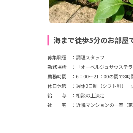
海まで徒歩5分のお部屋
募集職種　：調理スタッフ

勤務場所　：「オーベルジュサウステラ
勤務時間　：6：00～21：00の間で8時
休日休暇　：週休2日制（シフト制）　
給　　与　：相談の上決定

社　　宅　：近隣マンションの一室（家賃半