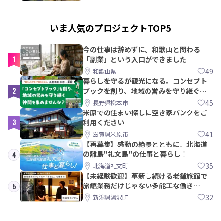
いま人気のプロジェクトTOP5
今の仕事は辞めずに。和歌山と関わる
1
「副業」という入口ができました
49
和歌山県
暮らしを守るが観光になる。コンセプト
2
ブックを創り、地域の営みを守り継ぐ仲
間を集めませんか？
45
長野県松本市
米原での住まい探しに空き家バンクをご
3
利用ください
41
滋賀県米原市
【再募集】感動の絶景とともに。北海道
の離島"礼文島"の仕事と暮らし！
4
35
北海道礼文町
【未経験歓迎】革新し続ける老舗旅館で
旅館業務だけじゃない多能工な働き
5
方。 株式会社いせん
32
新潟県湯沢町