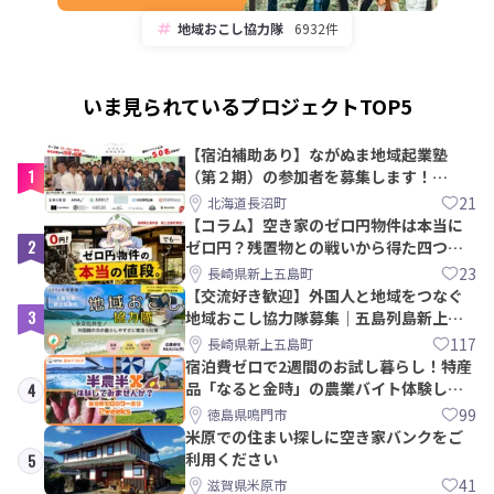
地域おこし協力隊
6932件
いま見られているプロジェクトTOP5
【宿泊補助あり】ながぬま地域起業塾
1
（第２期）の参加者を募集します！
【8/21〆】
21
北海道長沼町
【コラム】空き家のゼロ円物件は本当に
2
ゼロ円？残置物との戦いから得た四つの
教訓｜新上五島町
23
長崎県新上五島町
【交流好き歓迎】外国人と地域をつなぐ
3
地域おこし協力隊募集｜五島列島新上五
島町
117
長崎県新上五島町
宿泊費ゼロで2週間のお試し暮らし！特産
品「なると金時」の農業バイト体験して
4
みませんか？
99
徳島県鳴門市
米原での住まい探しに空き家バンクをご
利用ください
5
41
滋賀県米原市