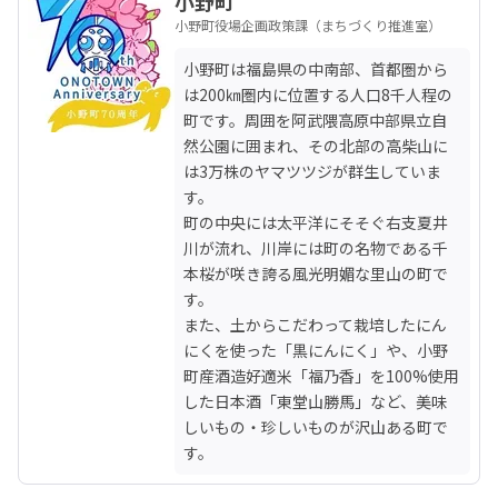
小野町
小野町役場企画政策課（まちづくり推進室）
小野町は福島県の中南部、首都圏から
は200㎞圏内に位置する人口8千人程の
町です。周囲を阿武隈高原中部県立自
然公園に囲まれ、その北部の高柴山に
は3万株のヤマツツジが群生していま
す。

町の中央には太平洋にそそぐ右支夏井
川が流れ、川岸には町の名物である千
本桜が咲き誇る風光明媚な里山の町で
す。

また、土からこだわって栽培したにん
にくを使った「黒にんにく」や、小野
町産酒造好適米「福乃香」を100%使用
した日本酒「東堂山勝馬」など、美味
しいもの・珍しいものが沢山ある町で
す。