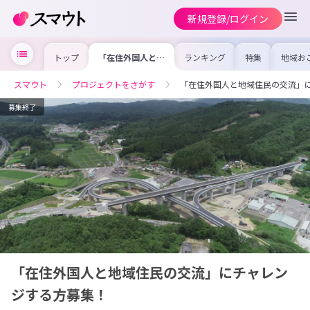
新規登録/ログイン
トップ
「在住外国人と地
ランキング
特集
地域お
域住民の交流」に
の求人
チャレンジする方
を集め
募集！
事内容
スマウト
プロジェクトをさがす
「在住外国人と地域住民の交流」
を比較
合った
けよう
募集終了
「在住外国人と地域住民の交流」にチャレン
ジする方募集！