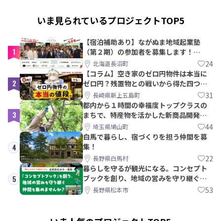
いま見られているプロジェクトTOP5
【宿泊補助あり】ながぬま地域起業塾
1
（第２期）の参加者を募集します！
【8/21〆】
24
北海道長沼町
【コラム】空き家のゼロ円物件は本当に
2
ゼロ円？残置物との戦いから得た四つの
教訓｜新上五島町
31
長崎県新上五島町
都内から１時間の幸福度トップクラスの
3
まちで、特産物を活かした新商品開発＆
PRメンバー募集！
44
埼玉県鳩山町
白馬で暮らし、宿づくりを担う仲間を募
集！
4
22
長野県白馬村
暮らしを守るが観光になる。コンセプト
ブックを創り、地域の営みを守り継ぐ仲
5
間を集めませんか？
53
長野県松本市