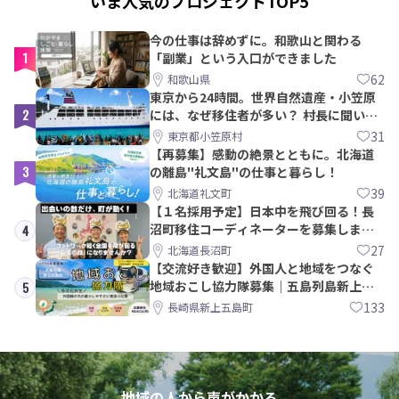
いま人気のプロジェクトTOP5
今の仕事は辞めずに。和歌山と関わる
1
「副業」という入口ができました
62
和歌山県
東京から24時間。世界自然遺産・小笠原
2
には、なぜ移住者が多い？ 村長に聞いて
みた
31
東京都小笠原村
【再募集】感動の絶景とともに。北海道
3
の離島"礼文島"の仕事と暮らし！
39
北海道礼文町
【１名採用予定】日本中を飛び回る！長
沼町移住コーディネーターを募集しま
4
す！
27
北海道長沼町
【交流好き歓迎】外国人と地域をつなぐ
地域おこし協力隊募集｜五島列島新上五
5
島町
133
長崎県新上五島町
地域の人から声がかかる