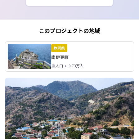
ました。（工務店の皆さんが、雨を見
越してシートで養生してくれていたの
で、柵は濡れておらず、無事塗装する
ことができました。）

次回３月１０日（土）は、予定を変更
このプロジェクトの地域
してリノベーション作業を継続しま
す。

集合場所は２回目までと同じ「伊浜山
静岡県
村活性化支援センター（南伊豆町伊浜
南伊豆町
１２９０－１）」グーグル検索では
「伊浜区センター」で探せます。

人口
0.73万人
３月１０日（土）

９時　集合

９時３０分　作業開始（塗装、玄関壁
改修）

１２時から１３時　お昼休憩（お弁当
あり）

１４時３０分　作業終了予定

ご参加お待ちしています。