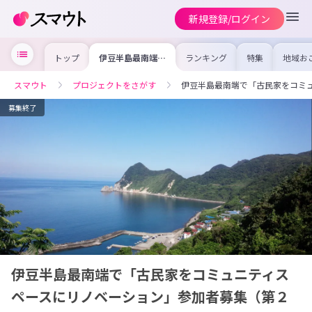
新規登録/ログイン
トップ
伊豆半島最南端で
ランキング
特集
地域お
「古民家をコミュ
の求人
ニティスペースに
を集め
リノベーション」
事内容
スマウト
プロジェクトをさがす
伊豆半島最南端で「古民家をコミ
参加者募集（第２
を比較
弾）
合った
けよう
募集終了
伊豆半島最南端で「古民家をコミュニティス
ペースにリノベーション」参加者募集（第２