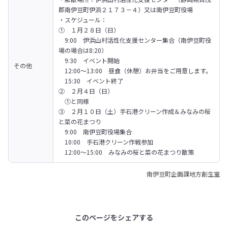
郡南伊豆町伊浜２１７３－４）又は南伊豆町役場

・スケジュール：

①　１月２８日（日）

　9:00　伊浜山村活性化支援センター集合（南伊豆町役
場の場合は8:20）

　9:30　イベント開始

その他
　12:00～13:00　昼食（休憩）お弁当をご用意します。

　15:30　イベント終了

②　２月４日（日）

　①と同様

③　２月１０日（土）手石港クリーン作成＆みなみの桜
と菜の花まつり

　9:00　南伊豆町役場集合

　10:00　手石港クリーン作戦参加

　12:00〜15:00　みなみの桜と菜の花まつり散策
南伊豆町企画課地方創生室
このページをシェアする