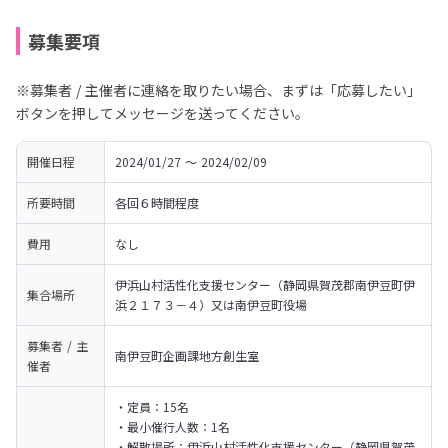
募集要項
※募集者 / 主催者に連絡を取りたい場合、まずは「応募したい」
ボタンを押してメッセージを送ってください。
開催日程
2024/01/27 〜 2024/02/09
所要時間
各回６時間程度
費用
なし
伊浜山村活性化支援センター（静岡県賀茂郡南伊豆町伊
集合場所
浜２１７３－４）又は南伊豆町役場
募集者 / 主
南伊豆町企画課地方創生室
催者
・定員：15名

・最小催行人数：1名

・解散場所：伊浜山村活性化支援センター（静岡県賀茂