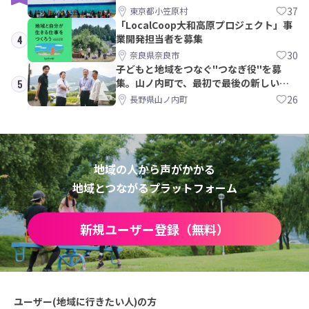
みた
37
東京都小笠原村
「LocalCoop大和高原プロジェクト」事
業開発担当者を募集
4
30
奈良県奈良市
子どもと地域をつなぐ"つなぎ役"を募
集。山ノ内町で、最初で最後の新しい学
5
校づくりを一緒に
26
長野県山ノ内町
地域の人から声がかかる
地域とつながるプラットフォーム
新規ユーザー登録（無料）
ユーザー(地域に行きたい人)の方