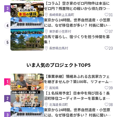
【コラム】空き家のゼロ円物件は本当に
3
ゼロ円？残置物との戦いから得た四つの
教訓｜新上五島町
31
長崎県新上五島町
東京から24時間。世界自然遺産・小笠原
には、なぜ移住者が多い？ 村長に聞いて
4
みた
37
東京都小笠原村
白馬で暮らし、宿づくりを担う仲間を募
集！
5
23
長野県白馬村
いま人気のプロジェクトTOP5
【事業承継】情緒あふれる古民家カフェ
1
を継ぎませんか？築100年、リフォームか
ら約10年！
39
高知県
【１名採用予定】日本中を飛び回る！長
2
沼町移住コーディネーターを募集しま
す！
38
北海道長沼町
東京から24時間。世界自然遺産・小笠原
3
には、なぜ移住者が多い？ 村長に聞いて