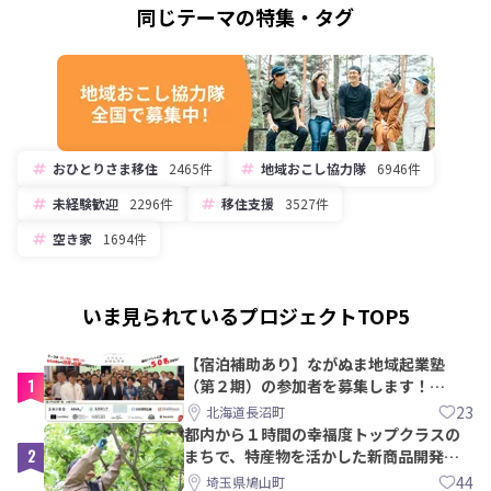
同じテーマの特集・タグ
おひとりさま移住
2465件
地域おこし協力隊
6946件
未経験歓迎
2296件
移住支援
3527件
空き家
1694件
いま見られているプロジェクトTOP5
【宿泊補助あり】ながぬま地域起業塾
1
（第２期）の参加者を募集します！
【8/21〆】
23
北海道長沼町
都内から１時間の幸福度トップクラスの
2
まちで、特産物を活かした新商品開発＆
PRメンバー募集！
44
埼玉県鳩山町