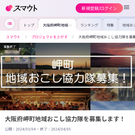
新規登録/ログイン
トップ
大阪府岬町地域お
ランキング
特集
地域お
こし協力隊を募集
の求人
します！
を集め
事内容
スマウト
プロジェクトをさがす
大阪府岬町地域おこし協力隊を募
を比較
合った
けよう
募集終了
大阪府岬町地域おこし協力隊を募集します！
公開：2024/03/04
~
終了：2024/04/05