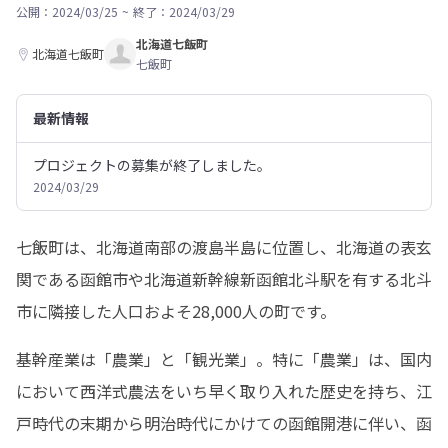
公開：2024/03/25
~
終了：2024/03/29
北海道七飯町
北海道七飯町
七飯町
最新情報
プロジェクトの募集が終了しました。
2024/03/29
七飯町は、北海道南部の渡島半島に位置し、北海道の表玄
関である函館市や北海道新幹線新函館北斗駅を有する北斗
市に隣接した人口およそ28,000人の町です。
基幹産業は「農業」と「観光業」。特に「農業」は、国内
において西洋式農法をいち早く取り入れた歴史を持ち、江
戸時代の末期から明治時代にかけての函館開港に伴い、函