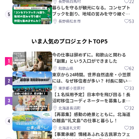
22
長野県白馬村
暮らしを守るが観光になる。コンセプト
ブックを創り、地域の営みを守り継ぐ仲
5
間を集めませんか？
53
長野県松本市
いま人気のプロジェクトTOP5
今の仕事は辞めずに。和歌山と関わる
1
「副業」という入口ができました
62
和歌山県
東京から24時間。世界自然遺産・小笠原
2
には、なぜ移住者が多い？ 村長に聞いて
みた
33
東京都小笠原村
【１名採用予定】日本中を飛び回る！長
3
沼町移住コーディネーターを募集しま
す！
32
北海道長沼町
【再募集】感動の絶景とともに。北海道
の離島"礼文島"の仕事と暮らし！
4
39
北海道礼文町
【事業承継】情緒あふれる古民家カフェ