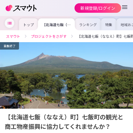
新規登録/ログイン
トップ
【北海道七飯（な
ランキング
特集
地域お
なえ）町】七飯町
の求人
の観光と商工物産
を集め
振興に協力してく
事内容
スマウト
プロジェクトをさがす
【北海道七飯（ななえ）町】七飯
れませんか？
を比較
合った
けよう
募集終了
【北海道七飯（ななえ）町】七飯町の観光と
商工物産振興に協力してくれませんか？