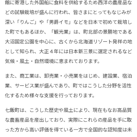
館に寄港した外国船に食料を供給するため西洋の農産品な
どの試験栽培が盛んに行われ、皆さまにとってもなじみが
深い「りんご」や「男爵イモ」などを日本で初めて栽培し
た町でもあるほか、「観光業」は、町北部の景勝地である
大沼国定公園を中心に、古くから北海道リゾート発祥の地
として知られ、大正４年には日本新三景に選定されるなど
気候・風土・自然環境に恵まれております。
また、商工業は、卸売業・小売業をはじめ、建設業、宿泊
業、サービス業が盛んであり、町ではこうした分野を活性
化するため様々な支援を行っております。
七飯町は、こうした歴史や風土により、現在もなお高品質
な農畜産品を産出しており、実際にこれらの産品を手に取
った方から高い評価を得ている一方で全国的な認知度は未