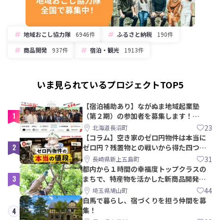
地域おこし協力隊
6946件
ふるさと納税
190件
商品開発
937件
宿泊・観光
1913件
いま見られているプロジェクトTOP5
【宿泊補助あり】ながぬま地域起業塾
1
（第２期）の参加者を募集します！
【8/21〆】
23
北海道長沼町
【コラム】空き家のゼロ円物件は本当に
2
ゼロ円？残置物との戦いから得た四つの
教訓｜新上五島町
31
長崎県新上五島町
都内から１時間の幸福度トップクラスの
3
まちで、特産物を活かした新商品開発＆
PRメンバー募集！
44
埼玉県鳩山町
白馬で暮らし、宿づくりを担う仲間を募
集！
4