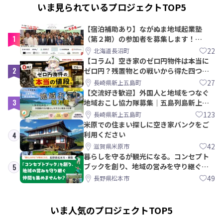
いま見られているプロジェクトTOP5
【宿泊補助あり】ながぬま地域起業塾
1
（第２期）の参加者を募集します！
【8/21〆】
22
北海道長沼町
【コラム】空き家のゼロ円物件は本当に
2
ゼロ円？残置物との戦いから得た四つの
教訓｜新上五島町
27
長崎県新上五島町
【交流好き歓迎】外国人と地域をつなぐ
3
地域おこし協力隊募集｜五島列島新上五
島町
123
長崎県新上五島町
米原での住まい探しに空き家バンクをご
利用ください
4
42
滋賀県米原市
暮らしを守るが観光になる。コンセプト
ブックを創り、地域の営みを守り継ぐ仲
5
間を集めませんか？
49
長野県松本市
いま人気のプロジェクトTOP5