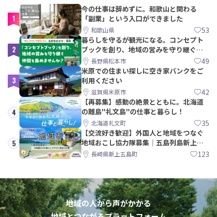
今の仕事は辞めずに。和歌山と関わる
1
「副業」という入口ができました
53
和歌山県
暮らしを守るが観光になる。コンセプト
2
ブックを創り、地域の営みを守り継ぐ仲
間を集めませんか？
49
長野県松本市
米原での住まい探しに空き家バンクをご
3
利用ください
42
滋賀県米原市
【再募集】感動の絶景とともに。北海道
の離島"礼文島"の仕事と暮らし！
4
35
北海道礼文町
【交流好き歓迎】外国人と地域をつなぐ
地域おこし協力隊募集｜五島列島新上五
5
島町
123
長崎県新上五島町
地域の人から声がかかる
地域とつながるプラットフォーム