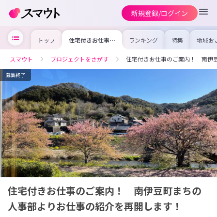
新規登録/ログイン
トップ
住宅付きお仕事の
ランキング
特集
地域お
ご案内！ 南伊豆
の求人
町まちの人事部よ
を集め
りお仕事の紹介を
事内容
スマウト
プロジェクトをさがす
住宅付きお仕事のご案内！ 南伊
再開します！
を比較
合った
けよう
募集終了
住宅付きお仕事のご案内！ 南伊豆町まちの
人事部よりお仕事の紹介を再開します！